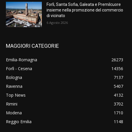
Forlì, Santa Sofia, Galeata e Premilcuore
insieme nella promozione del commercio
di vicinato
6 Agosto 2026
MAGGIORI CATEGORIE
Emilia-Romagna
26273
Forlì - Cesena
14356
Bologna
7137
Ravenna
5407
Top News
4132
Rimini
3702
Modena
1710
Reggio Emilia
1148