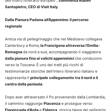
dell’intero itinerario europeo”
,
commenta Ruben
Santopietro, CEO di Visit Italy.
Dalla Pianura Padana all’Appennino: il percorso
regionale
Antica via di pellegrinaggio che nel Medioevo collegava
Canterbury a Roma,
la Francigena attraversa l’Emilia-
Romagna
da nord a sud, accompagnando il viaggiatore
dalla pianura fino ai valichi appenninici
che conducono
verso la Toscana. È uno dei tratti più ricchi di
testimonianze storiche dell’intero itinerario italiano e
rappresenta il
principale
collegamento
tra il nord e il
centro della penisola
.
Dopo aver attraversato il Po provenendo dalla Lombardia,
il cammino raggiunge
Piacenza
e prosegue verso
Fiorenzuola d’Arda
e
Fidenza
, storica tappa dei pellegrini