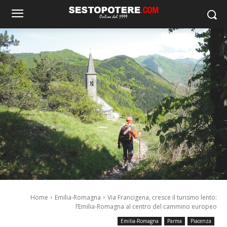
Home
Emilia-Romagna
Via Francigena, cresce il turismo lento:
l’Emilia-Romagna al centro del cammino europeo
Emilia-Romagna
Parma
Piacenza