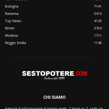
Bologna
7141
Ravenna
5413
Top News
4136
Rimini
3704
Modena
1711
Reggio Emilia
1148
CHI SIAMO
Agenzia di informazione in tempo reale, 7 giorni su 7, sede via