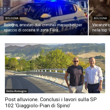
BOLOGNA
BOLOGNA
Bologna, arrestati due criminali marocchini per
Vacanze co
spaccio di cocaina in zona Fiera
nella top 
Emilia-Romagna
Post alluvione. Conclusi i lavori sulla SP
102 ‘Giaggiolo-Pian di Spino’