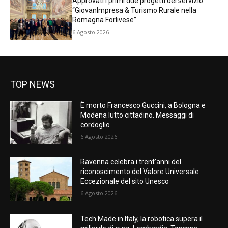
Approvati i primi due progetti del servizio
“GiovanImpresa & Turismo Rurale nella
Romagna Forlivese”
6 Agosto 2026
TOP NEWS
È morto Francesco Guccini, a Bologna e
Modena lutto cittadino. Messaggi di
cordoglio
6 Agosto 2026
Ravenna celebra i trent’anni del
riconoscimento del Valore Universale
Eccezionale del sito Unesco
6 Agosto 2026
Tech Made in Italy, la robotica supera il