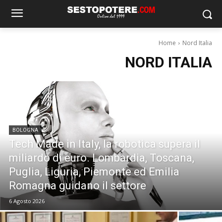
Home
Nord Italia
NORD ITALIA
BOLOGNA
Tech Made in Italy, la robotica supera il
miliardo di euro. Lombardia, Toscana,
Puglia, Liguria, Piemonte ed Emilia
Romagna guidano il settore
6 Agosto 2026