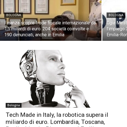
BOLOGNA
BOLOGNA
Finanza scopre frode fiscale internazionale da
Cgia Mestr
1,5 miliardi di euro. 204 società coinvolte e
l’impiego 3
190 denunciati, anche in Emilia
Emilia-Rom
Bologna
Tech Made in Italy, la robotica supera il
miliardo di euro. Lombardia, Toscana,