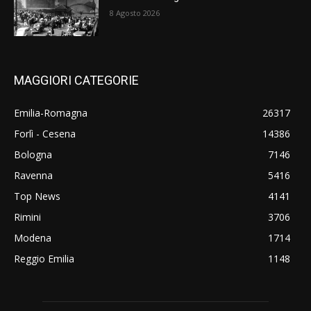
8 Agosto 2026
MAGGIORI CATEGORIE
Emilia-Romagna
26317
Forlì - Cesena
14386
Bologna
7146
Ravenna
5416
Top News
4141
Rimini
3706
Modena
1714
Reggio Emilia
1148