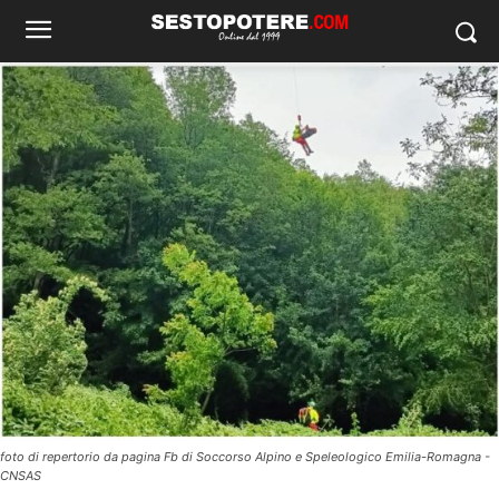
foto di repertorio da pagina Fb di Soccorso Alpino e Speleologico Emilia-Romagna -
CNSAS