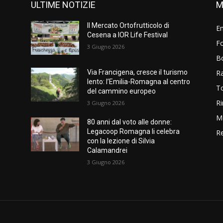
ULTIME NOTIZIE
M
Il Mercato Ortofrutticolo di
E
Cesena a IOR Life Festival
Fo
3 Giugno 2026
B
R
Via Francigena, cresce il turismo
lento: l’Emilia-Romagna al centro
T
del cammino europeo
Ri
3 Giugno 2026
M
80 anni dal voto alle donne:
Legacoop Romagna li celebra
Re
con la lezione di Silvia
Calamandrei
3 Giugno 2026