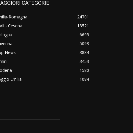
AGGIORI CATEGORIE
milia-Romagna
24701
rlì - Cesena
13521
ologna
6695
avenna
5093
op News
3884
mini
3453
odena
1580
ggio Emilia
1084