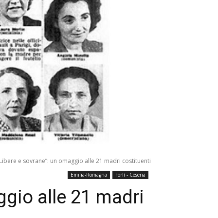
Libere e sovrane”: un omaggio alle 21 madri costituenti
Emilia-Romagna
Forlì - Cesena
ggio alle 21 madri