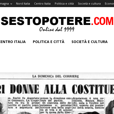
omagna
Nord Italia
Centro Italia
Politica e città
Società e cultura
Econom
CENTRO ITALIA
POLITICA E CITTÀ
SOCIETÀ E CULTURA