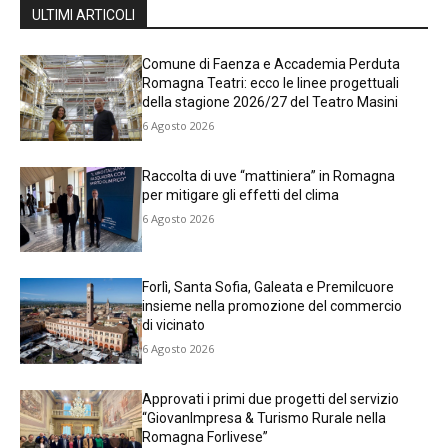
ULTIMI ARTICOLI
Comune di Faenza e Accademia Perduta
Romagna Teatri: ecco le linee progettuali
della stagione 2026/27 del Teatro Masini
6 Agosto 2026
Raccolta di uve “mattiniera” in Romagna
per mitigare gli effetti del clima
6 Agosto 2026
Forlì, Santa Sofia, Galeata e Premilcuore
insieme nella promozione del commercio
di vicinato
6 Agosto 2026
Approvati i primi due progetti del servizio
“GiovanImpresa & Turismo Rurale nella
Romagna Forlivese”