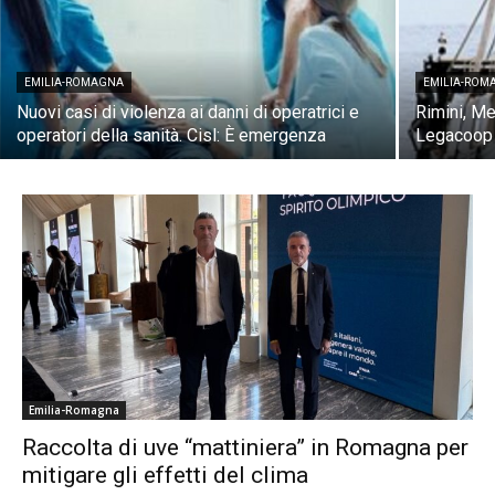
EMILIA-ROMAGNA
EMILIA-ROM
Nuovi casi di violenza ai danni di operatrici e
Rimini, Me
operatori della sanità. Cisl: È emergenza
Legacoop 
Emilia-Romagna
Raccolta di uve “mattiniera” in Romagna per
mitigare gli effetti del clima