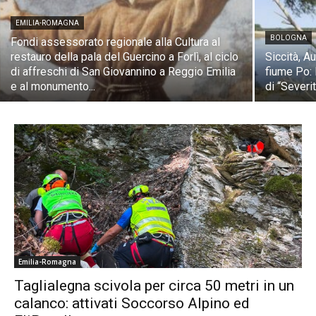
EMILIA-ROMAGNA
BOLOGNA
Fondi assessorato regionale alla Cultura al
restauro della pala del Guercino a Forlì, al ciclo
Siccità, A
di affreschi di San Giovannino a Reggio Emilia
fiume Po: 
e al monumento...
di “Severit
Emilia-Romagna
Taglialegna scivola per circa 50 metri in un
calanco: attivati Soccorso Alpino ed