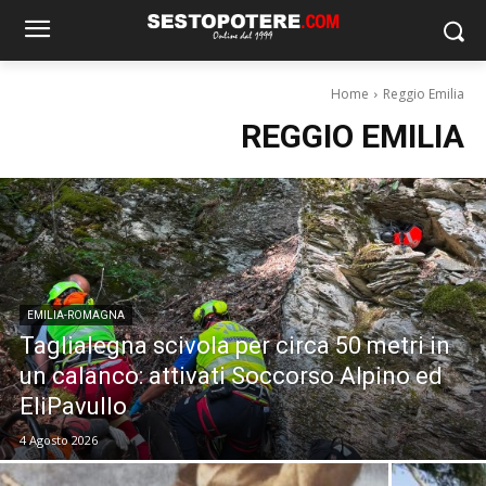
Home
Reggio Emilia
REGGIO EMILIA
EMILIA-ROMAGNA
Taglialegna scivola per circa 50 metri in
un calanco: attivati Soccorso Alpino ed
EliPavullo
4 Agosto 2026