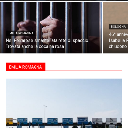
BOLOGNA
EMILIA-ROMAGNA
46° anniv
Nel Ferrarese smantellata rete di spaccio.
Isabella
Trovata anche la cocaina rosa
chiudono 
EMILIA ROMAGNA