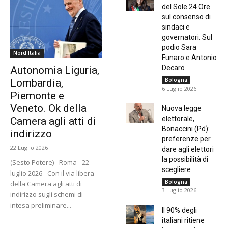
del Sole 24 Ore
sul consenso di
sindaci e
governatori. Sul
podio Sara
Nord Italia
Funaro e Antonio
Decaro
Autonomia Liguria,
Bologna
Lombardia,
6 Luglio 2026
Piemonte e
Veneto. Ok della
Nuova legge
elettorale,
Camera agli atti di
Bonaccini (Pd):
indirizzo
preferenze per
22 Luglio 2026
dare agli elettori
la possibilità di
(Sesto Potere) - Roma - 22
scegliere
luglio 2026 - Con il via libera
Bologna
della Camera agli atti di
3 Luglio 2026
indirizzo sugli schemi di
intesa preliminare...
Il 90% degli
italiani ritiene