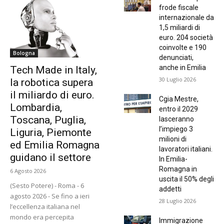
frode fiscale
internazionale da
1,5 miliardi di
euro. 204 società
coinvolte e 190
Bologna
denunciati,
anche in Emilia
Tech Made in Italy,
30 Luglio 2026
la robotica supera
il miliardo di euro.
Cgia Mestre,
Lombardia,
entro il 2029
Toscana, Puglia,
lasceranno
l’impiego 3
Liguria, Piemonte
milioni di
ed Emilia Romagna
lavoratori italiani.
guidano il settore
In Emilia-
Romagna in
6 Agosto 2026
uscita il 50% degli
(Sesto Potere) - Roma - 6
addetti
agosto 2026 - Se fino a ieri
28 Luglio 2026
l’eccellenza italiana nel
mondo era percepita
Immigrazione