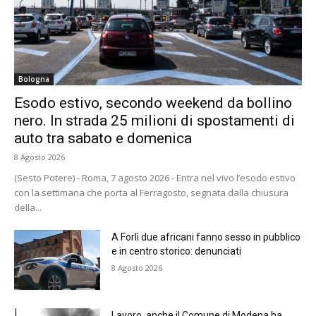
Bologna
Esodo estivo, secondo weekend da bollino
nero. In strada 25 milioni di spostamenti di
auto tra sabato e domenica
8 Agosto 2026
(Sesto Potere) - Roma, 7 agosto 2026 - Entra nel vivo l’esodo estivo
con la settimana che porta al Ferragosto, segnata dalla chiusura
della...
A Forlì due africani fanno sesso in pubblico
e in centro storico: denunciati
8 Agosto 2026
Lavoro, anche il Comune di Modena ha