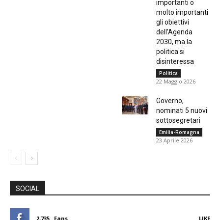
importanti o
molto importanti
gli obiettivi
dell’Agenda
2030, ma la
politica si
disinteressa
Politica
22 Maggio 2026
Governo,
nominati 5 nuovi
sottosegretari
Emilia-Romagna
23 Aprile 2026
SOCIAL
2,735
Fans
LIKE