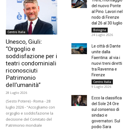
Treni, montaggio
del nuovo Ponte
al Pino. Lavori nel
nodo di Firenze
dal 26 al 30 luglio
Bologna
Centro Italia
24 Luglio 2026
Unesco, Giuli:
Le città di Dante
“Orgoglio e
unite dalla
soddisfazione per i
Faentina: al via i
teatri condominiali
nuovi treni diretti
tra Ravenna e
riconosciuti
Firenze
Patrimonio
Centro Italia
dell’umanità”
9 Luglio 2026
28 Luglio 2026
Ecco la classifica
(Sesto Potere) - Roma - 28
del Sole 24 Ore
luglio 2026 - “Accogliamo con
sul consenso di
orgoglio e soddisfazione la
sindaci e
decisione del Comitato del
governatori. Sul
Patrimonio mondiale
podio Sara