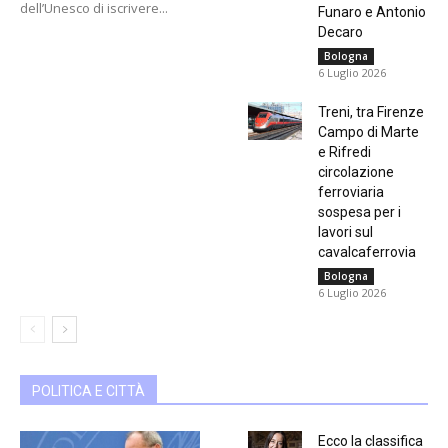
dell’Unesco di iscrivere...
Funaro e Antonio
Decaro
Bologna
6 Luglio 2026
Treni, tra Firenze
Campo di Marte
e Rifredi
circolazione
ferroviaria
sospesa per i
lavori sul
cavalcaferrovia
Bologna
6 Luglio 2026
POLITICA E CITTÀ
Ecco la classifica