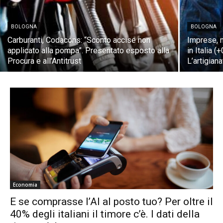
BOLOGNA
BOLOGNA
Carburanti, Codacons: “Sconto accise non
Imprese, n
applicato alla pompa”. Presentato esposto alla
in Italia 
Procura e all’Antitrust
L’artigian
Economia
E se comprasse l’AI al posto tuo? Per oltre il
40% degli italiani il timore c’è. I dati della