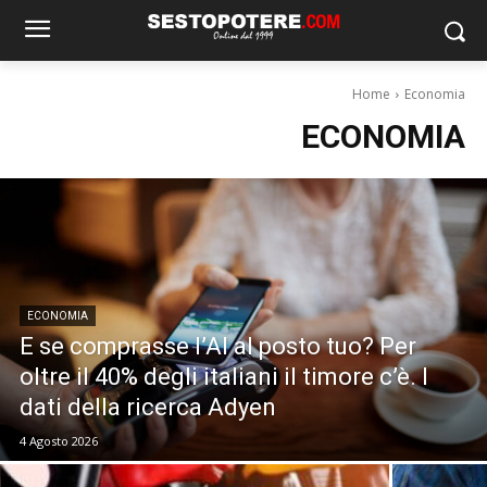
Home
Economia
ECONOMIA
ECONOMIA
E se comprasse l’AI al posto tuo? Per
oltre il 40% degli italiani il timore c’è. I
dati della ricerca Adyen
4 Agosto 2026