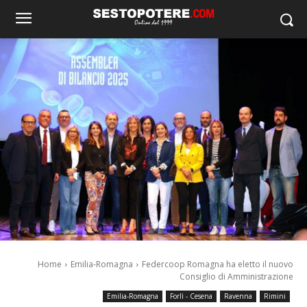
Home
Emilia-Romagna
Federcoop Romagna ha eletto il nuovo
Consiglio di Amministrazione
Emilia-Romagna
Forlì - Cesena
Ravenna
Rimini