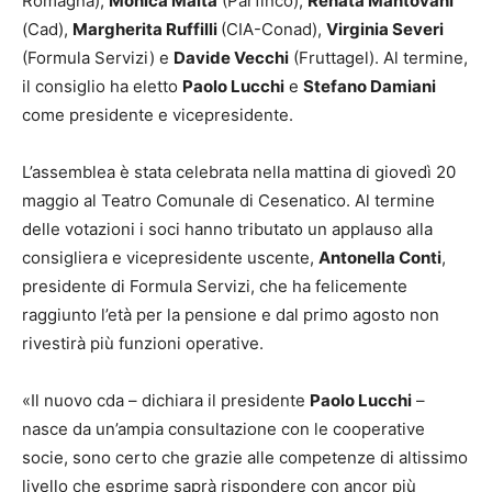
Romagna),
Monica Malta
(Parfinco),
Renata Mantovani
(Cad),
Margherita Ruffilli
(CIA-Conad),
Virginia Severi
(Formula Servizi) e
Davide Vecchi
(Fruttagel). Al termine,
il consiglio ha eletto
Paolo Lucchi
e
Stefano Damiani
come presidente e vicepresidente.
L’assemblea è stata celebrata nella mattina di giovedì 20
maggio al Teatro Comunale di Cesenatico. Al termine
delle votazioni i soci hanno tributato un applauso alla
consigliera e vicepresidente uscente,
Antonella Conti
,
presidente di Formula Servizi, che ha felicemente
raggiunto l’età per la pensione e dal primo agosto non
rivestirà più funzioni operative.
«Il nuovo cda – dichiara il presidente
Paolo Lucchi
–
nasce da un’ampia consultazione con le cooperative
socie, sono certo che grazie alle competenze di altissimo
livello che esprime saprà rispondere con ancor più