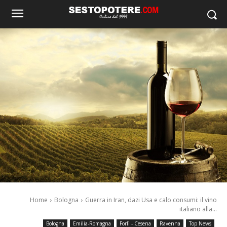
Home
Bologna
Guerra in Iran, dazi Usa e calo consumi: il vino
italiano alla...
Bologna
Emilia-Romagna
Forlì - Cesena
Ravenna
Top News