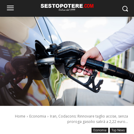
Home
Economia
Iran, Codacons: Rinnovare taglio accise, senza
proroga gasolio salirà a 2,22 euro...
Economia
Top News