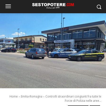
Home
Emilia-Romagna
Controlli straordinari congiunti fra tutte le
Forze di Polizia nelle aree...