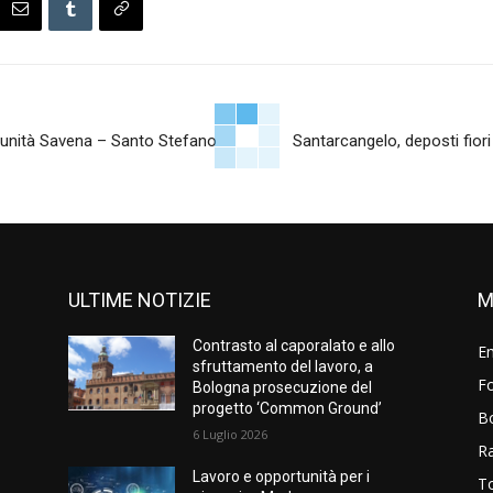
munità Savena – Santo Stefano
Santarcangelo, deposti fior
ULTIME NOTIZIE
M
Contrasto al caporalato e allo
E
sfruttamento del lavoro, a
Fo
Bologna prosecuzione del
progetto ‘Common Ground’
B
6 Luglio 2026
R
Lavoro e opportunità per i
T