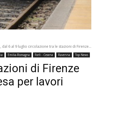
, dal 6 al 9 luglio circolazione tra le stazioni di Firenze...
lia
Emilia-Romagna
Forlì - Cesena
Ravenna
Top News
tazioni di Firenze
sa per lavori