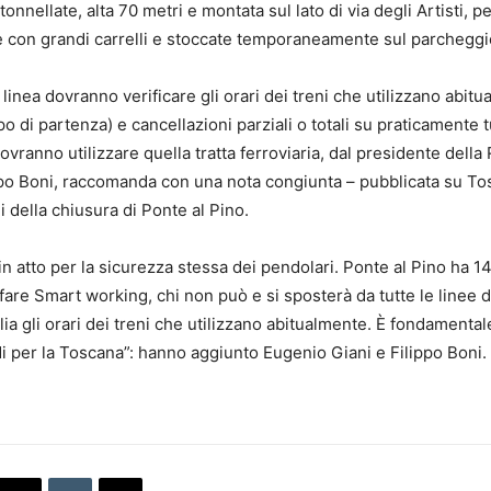
nnellate, alta 70 metri e montata sul lato di via degli Artisti, pe
e con grandi carrelli e stoccate temporaneamente sul parcheggi
inea dovranno verificare gli orari dei treni che utilizzano abitua
di partenza) e cancellazioni parziali o totali su praticamente tutte
ovranno utilizzare quella tratta ferroviaria, dal presidente del
lippo Boni, raccomanda con una nota congiunta – pubblicata su To
i della chiusura di Ponte al Pino.
n atto per la sicurezza stessa dei pendolari. Ponte al Pino ha 1
fare Smart working, chi non può e si sposterà da tutte le linee 
talia gli orari dei treni che utilizzano abitualmente. È fondamen
indi per la Toscana”: hanno aggiunto Eugenio Giani e Filippo Boni.