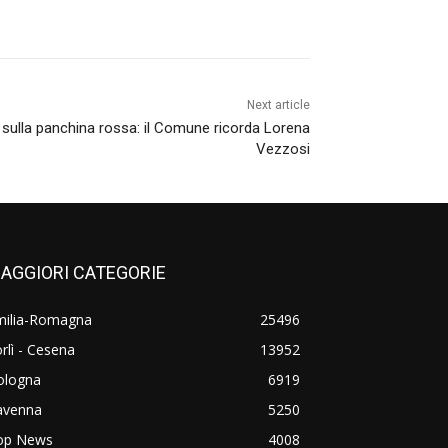
Next article
i sulla panchina rossa: il Comune ricorda Lorena
Vezzosi
AGGIORI CATEGORIE
milia-Romagna
25496
rlì - Cesena
13952
ologna
6919
avenna
5250
op News
4008