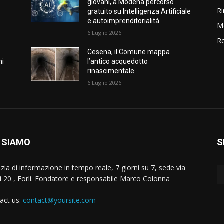
giovani, a Modena percorso
Ri
gratuito su Intelligenza Artificiale
e autoimprenditorialità
M
6 Luglio 2026
Re
Cesena, il Comune mappa
ni
l’antico acquedotto
rinascimentale
6 Luglio 2026
 SIAMO
S
zia di informazione in tempo reale, 7 giorni su 7, sede via
i 20 , Forlì. Fondatore e responsabile Marco Colonna
act us:
contact@yoursite.com