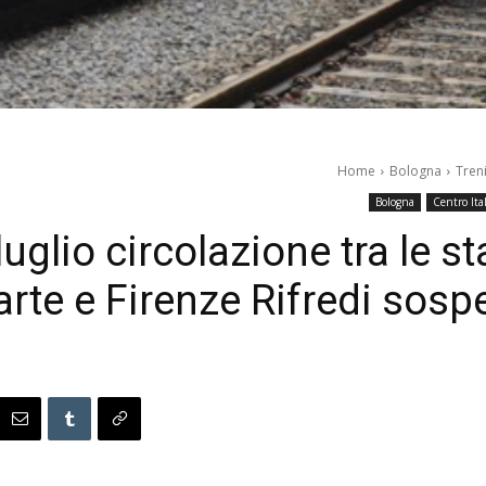
Home
Bologna
Treni
Bologna
Centro Ita
 luglio circolazione tra le s
te e Firenze Rifredi sospe