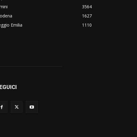
mini
3564
odena
1627
ggio Emilia
1110
EGUICI