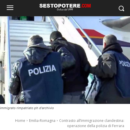
immigrato rimpatriato ph d'archivio
Home
Emilia-Romagna
Contrasto all’immigrazione clandestina:
operazione della polizia di Ferrara