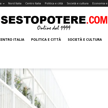
a
Nord Italia
Centro Italia
Politica e città
Società e cultura
Economia e 
CENTRO ITALIA
POLITICA E CITTÀ
SOCIETÀ E CULTURA