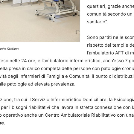
quartieri, grazie anch
comunità secondo un ap
sanitario”.
Sono partiti nelle scor
rispetto dei tempi e d
anto Stefano
l’ambulatorio AFT di m
teso nelle 24 ore, e l’ambulatorio infermieristico, anch’esso 7 gi
ella presa in carico completa delle persone con patologie croniche
ività degli Infermieri di Famiglia e Comunità, il punto di distribuz
alle patologie ad elevata prevalenza.
ione, tra cui il Servizio Infermieristico Domiciliare, la Psicologia 
er i bisogni riabilitativi che lavora in stretta connessione con l
sto operativo anche un Centro Ambulatoriale Riabilitativo con un
ne
.