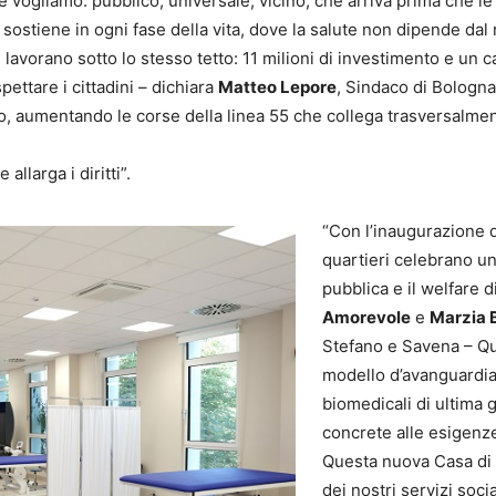
 vogliamo: pubblico, universale, vicino, che arriva prima che le
sostiene in ogni fase della vita, dove la salute non dipende dal re
iali lavorano sotto lo stesso tetto: 11 milioni di investimento e un
ettare i cittadini – dichiara
Matteo Lepore
, Sindaco di Bologna 
o, aumentando le corse della linea 55 che collega trasversalment
allarga i diritti”.
“Con l’inaugurazione d
quartieri celebrano un
pubblica e il welfare 
Amorevole
e
Marzia 
Stefano e Savena – Q
modello d’avanguardia 
biomedicali di ultima g
concrete alle esigenze 
Questa nuova Casa di 
dei nostri servizi socia