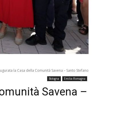
augurata la Casa della Comunità Savena – Santo Stefano
Bologna
Emilia-Romagna
 Comunità Savena –