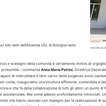
 sul sito web dell’Azienda USL di Bologna nella
040726 AUSL
carico e sostegno della comunità è certamente motivo di orgogli
i di prossimità – commenta
Anna Maria Petrini
, Direttrice General
, capace di intercettare e farsi carico delle esigenze socio-sanit
o conta, inauguriamo una struttura efficiente, sostenibile e bel
cina e che fa della collaborazione di tutti gli attori un punto di f
le e assistenziale. Mai come adesso profondamente intrecciati. 
sioniste che hanno lavorato con impegno per la realizzazione di 