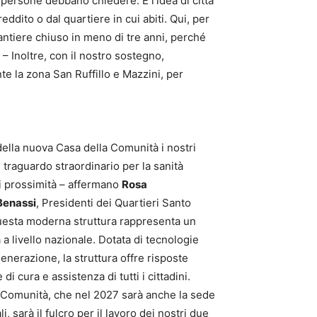
 persone debbano chiedere. È l’idea di città
ddito o dal quartiere in cui abiti. Qui, per
 cantiere chiuso in meno di tre anni, perché
– Inoltre, con il nostro sostegno,
e la zona San Ruffillo e Mazzini, per
ella nuova Casa della Comunità i nostri
 traguardo straordinario per la sanità
di prossimità – affermano
Rosa
Benassi
, Presidenti dei Quartieri Santo
uesta moderna struttura rappresenta un
a livello nazionale. Dotata di tecnologie
enerazione, la struttura offre risposte
di cura e assistenza di tutti i cittadini.
Comunità, che nel 2027 sarà anche la sede
li, sarà il fulcro per il lavoro dei nostri due