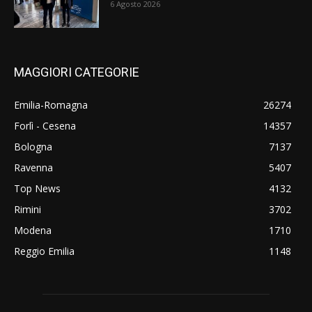
6 Agosto 2026
MAGGIORI CATEGORIE
Emilia-Romagna
26274
Forlì - Cesena
14357
Bologna
7137
Ravenna
5407
Top News
4132
Rimini
3702
Modena
1710
Reggio Emilia
1148