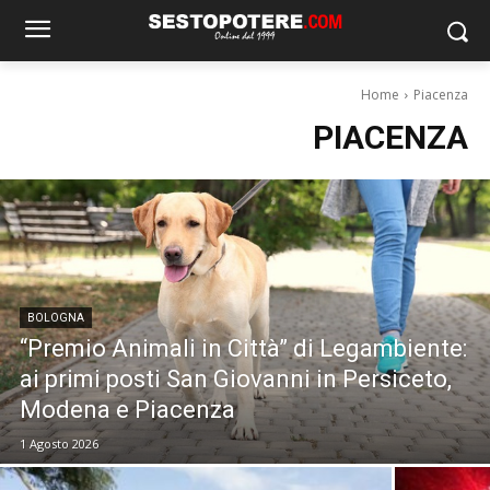
Home
Piacenza
PIACENZA
BOLOGNA
“Premio Animali in Città” di Legambiente:
ai primi posti San Giovanni in Persiceto,
Modena e Piacenza
1 Agosto 2026