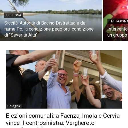
BOLOGNA
EMILIA-ROM
Siccità, Autorità di Bacino Distrettuale del
fiume Po: la condizione peggiora, condizione
Intervento
di “Severità Alta”
un gruppo
Bologna
Elezioni comunali: a Faenza, Imola e Cervia
vince il centrosinistra. Verghereto