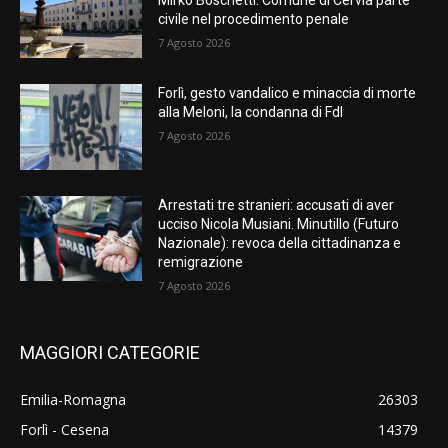
Mirko Boschetti: Comune di Cervia parte
civile nel procedimento penale
7 Agosto 2026
Forlì, gesto vandalico e minaccia di morte
alla Meloni, la condanna di FdI
7 Agosto 2026
Arrestati tre stranieri: accusati di aver
ucciso Nicola Musiani. Minutillo (Futuro
Nazionale): revoca della cittadinanza e
remigrazione
7 Agosto 2026
MAGGIORI CATEGORIE
Emilia-Romagna
26303
Forlì - Cesena
14379