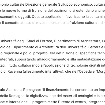
imonio culturale Direzione generale Sviluppo economico, cultur
 le nuove forme di fruizione del patrimonio si estendano anche a
, documenti e oggetti. Queste applicazioni favoriscono la contamina
ce il concetto stesso di museo, portando la fruizione culturale d
Università degli Studi di Ferrara, Dipartimento di Architettura,
lo del Dipartimento di Architettura dell’Università di Ferrara e
ando regionale e poi di progetto, alla definizione di specifiche t
i integrati, supportando all’aggiornamento e alla metadatazione d
zati. Il tutto collaborando all’applicazione di tecnologie digitali
ugo di Ravenna (allestimento interattivo), che nell’Ospedale “Mor
o Ausl della Romagna): “Il finanziamento ha consentito un impo
della Romagna: la digitalizzazione dei materiali analogici e la c
one e interazione. Il progetto mette l’utente al centro, integrando 