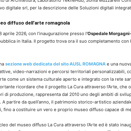
ento di Architettura, Laboratorio TekneHub, Sonia Muzzarelli Co
digitale srl, per la descrizione delle Soluzioni digitali integrat
seo diffuso dell’arte romagnola
18 aprile 2026, con l’inaugurazione presso l
’Ospedale Morgagni-P
ubblica in Italia. Il progetto trova ora il suo completamento con 
una
sezione web dedicata del sito AUSL ROMAGNA
e una nuova 
ttive, video-narrazioni e percorsi territoriali personalizzabili, 
te come un sistema culturale aperto e integrato con la rete sanita
tante ricordare che il progetto La Cura attraverso l’Arte, che og
ritori di produzione, rappresenta dal 2010 uno degli ambiti di svi
A partire da quell’anno, il patrimonio storico-artistico azienda
i, fino a costituire un vero e proprio museo diffuso capace di met
ucleo del museo diffuso La Cura attraverso l’Arte ed è stato inau