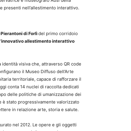
nservatrice e museografo Ausl della
e presenti nell’allestimento interattivo.
ierantoni di Forlì
del primo corridoio
l
’innovativo allestimento interattivo
identità visiva che, attraverso QR code
configurano il Museo Diffuso dell’Arte
ria territoriale, capace di rafforzare il
gi conta 14 nuclei di raccolta dedicati
luppo delle politiche di umanizzazione dei
le è stato progressivamente valorizzato
tere in relazione arte, storia e salute.
gurato nel 2012. Le opere e gli oggetti