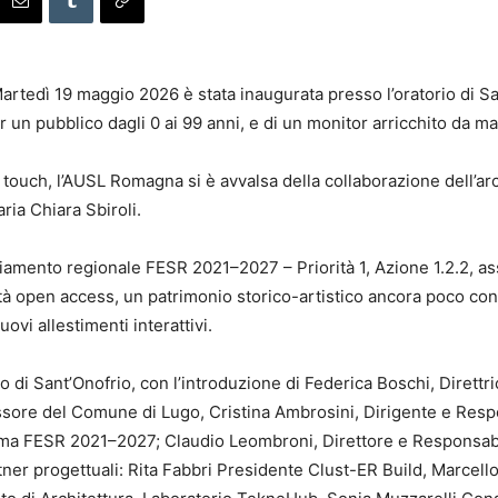
rtedì 19 maggio 2026 è stata inaugurata presso l’oratorio di San
er un pubblico dagli 0 ai 99 anni, e di un monitor arricchito da m
o touch, l’AUSL Romagna si è avvalsa della collaborazione dell’
aria Chiara Sbiroli.
anziamento regionale FESR 2021–2027 – Priorità 1, Azione 1.2.2, a
tà open access, un patrimonio storico-artistico ancora poco cono
ovi allestimenti interattivi.
io di Sant’Onofrio, con l’introduzione di Federica Boschi, Diret
ssore del Comune di Lugo, Cristina Ambrosini, Dirigente e Resp
a FESR 2021–2027; Claudio Leombroni, Direttore e Responsabil
ner progettuali: Rita Fabbri Presidente Clust-ER Build, Marcell