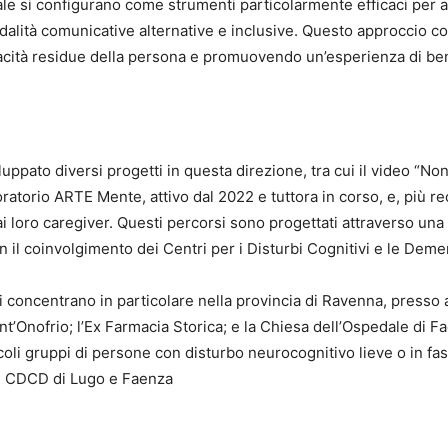
ale si configurano come strumenti particolarmente efficaci per a
tà comunicative alternative e inclusive. Questo approccio cons
acità residue della persona e promuovendo un’esperienza di be
uppato diversi progetti in questa direzione, tra cui il video “N
oratorio ARTE Mente, attivo dal 2022 e tuttora in corso, e, più re
i loro caregiver. Questi percorsi sono progettati attraverso una 
con il coinvolgimento dei Centri per i Disturbi Cognitivi e le De
i concentrano in particolare nella provincia di Ravenna, presso 
ant’Onofrio; l’Ex Farmacia Storica; e la Chiesa dell’Ospedale di F
iccoli gruppi di persone con disturbo neurocognitivo lieve o in fas
dai CDCD di Lugo e Faenza