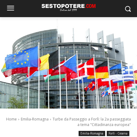
Home
Emilia-Romagna
Turbe da Passeggio a Forlì: la 2a passeggiata
a tema "Cittadinanza europea"
Emilia-Romagna
Forlì - Cesena