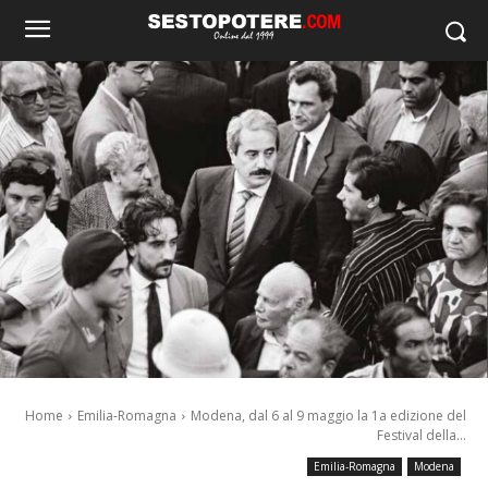
Home
Emilia-Romagna
Modena, dal 6 al 9 maggio la 1a edizione del
Festival della...
Emilia-Romagna
Modena