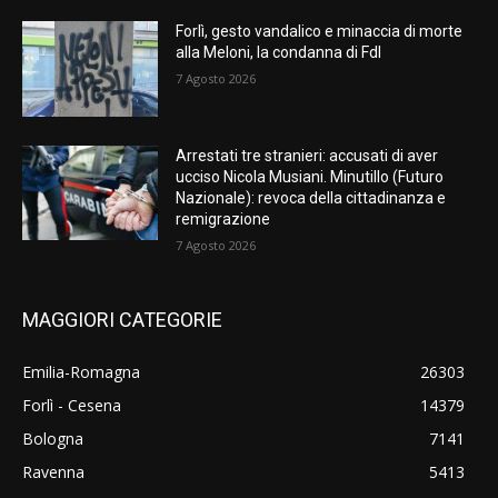
Forlì, gesto vandalico e minaccia di morte
alla Meloni, la condanna di FdI
7 Agosto 2026
Arrestati tre stranieri: accusati di aver
ucciso Nicola Musiani. Minutillo (Futuro
Nazionale): revoca della cittadinanza e
remigrazione
7 Agosto 2026
MAGGIORI CATEGORIE
Emilia-Romagna
26303
Forlì - Cesena
14379
Bologna
7141
Ravenna
5413