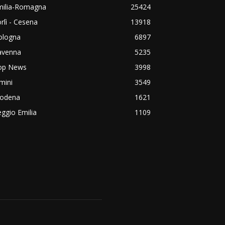
milia-Romagna
25424
rlì - Cesena
13918
ologna
6897
avenna
5235
op News
3998
mini
3549
odena
1621
ggio Emilia
1109