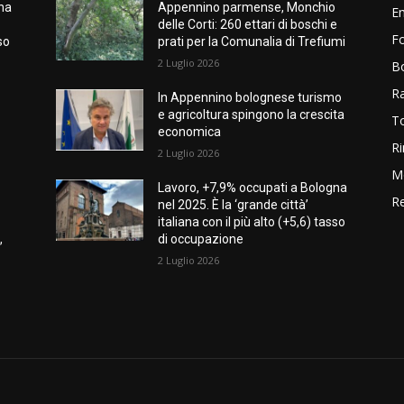
gna
Appennino parmense, Monchio
E
delle Corti: 260 ettari di boschi e
Fo
so
prati per la Comunalia di Trefiumi
2 Luglio 2026
B
R
In Appennino bolognese turismo
e agricoltura spingono la crescita
T
economica
Ri
2 Luglio 2026
M
Lavoro, +7,9% occupati a Bologna
Re
nel 2025. È la ‘grande città’
italiana con il più alto (+5,6) tasso
,
di occupazione
2 Luglio 2026