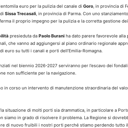
entomila euro per la pulizia del canale di
Goro
, in provincia di
 di
Sissa Trecasali
, in provincia di Parma. Con uno stanziament
ma il proprio impegno per la pulizia e la corretta gestione dei 
ilità
presieduta da
Paolo Burani
ha dato parere favorevole alla p
 canali, che vanno ad aggiungersi al piano ordinario regionale app
i euro su tutti i canali e porti dell’Emilia-Romagna.
ziati nel biennio 2026-2027 serviranno per l’escavo dei fondali 
ne non sufficiente per la navigazione.
no in corso un intervento di manutenzione straordinaria del valor
a situazione di molti porti sia drammatica, in particolare a Port
on siamo in grado di risolvere il problema. La Regione si dovreb
e di nuovo fruibili i nostri porti perché stiamo perdendo tutto il