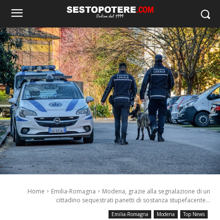
Home
Emilia-Romagna
Modena, grazie alla segnalazione di un
cittadino sequestrati panetti di sostanza stupefacente...
Emilia-Romagna
Modena
Top News