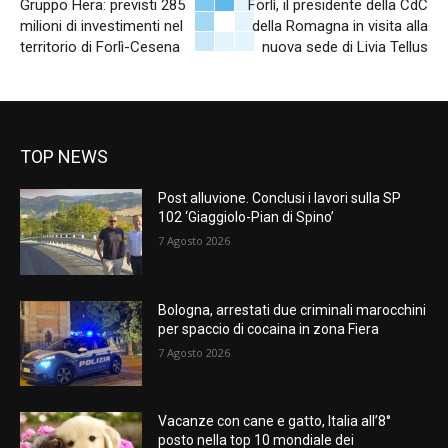
Gruppo Hera: previsti 285
Forlì, il presidente della CdC
milioni di investimenti nel
della Romagna in visita alla
territorio di Forlì-Cesena
nuova sede di Livia Tellus
TOP NEWS
Post alluvione. Conclusi i lavori sulla SP
102 ‘Giaggiolo-Pian di Spino’
7 Agosto 2026
Bologna, arrestati due criminali marocchini
per spaccio di cocaina in zona Fiera
7 Agosto 2026
Vacanze con cane e gatto, Italia all’8°
posto nella top 10 mondiale dei