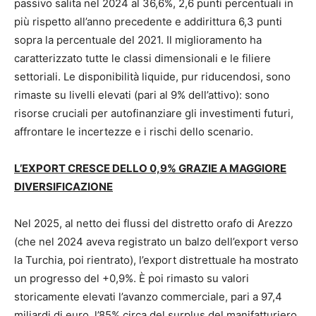
passivo salita nel 2024 al 36,6%, 2,6 punti percentuali in
più rispetto all’anno precedente e addirittura 6,3 punti
sopra la percentuale del 2021. Il miglioramento ha
caratterizzato tutte le classi dimensionali e le filiere
settoriali. Le disponibilità liquide, pur riducendosi, sono
rimaste su livelli elevati (pari al 9% dell’attivo): sono
risorse cruciali per autofinanziare gli investimenti futuri,
affrontare le incertezze e i rischi dello scenario.
L’EXPORT CRESCE DELLO 0,9% GRAZIE A MAGGIORE
DIVERSIFICAZIONE
Nel 2025, al netto dei flussi del distretto orafo di Arezzo
(che nel 2024 aveva registrato un balzo dell’export verso
la Turchia, poi rientrato), l’export distrettuale ha mostrato
un progresso del +0,9%. È poi rimasto su valori
storicamente elevati l’avanzo commerciale, pari a 97,4
miliardi di euro, l’85% circa del surplus del manifatturiero