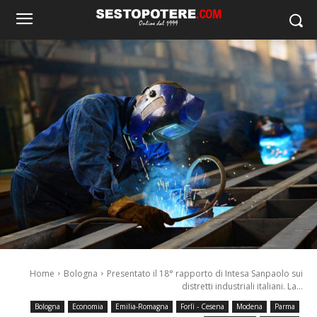
Home
Bologna
Presentato il 18° rapporto di Intesa Sanpaolo sui
distretti industriali italiani. La...
Bologna
Economia
Emilia-Romagna
Forlì - Cesena
Modena
Parma