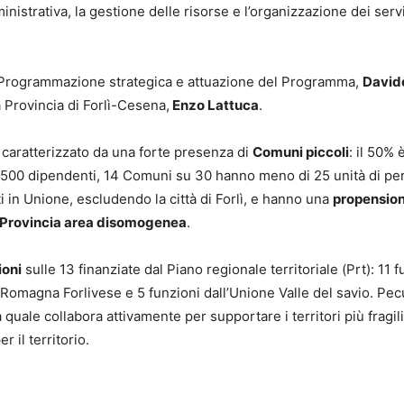
strativa, la gestione delle risorse e l’organizzazione dei servizi
lla Programmazione strategica e attuazione del Programma,
Davide
la Provincia di Forlì-Cesena,
Enzo Lattuca
.
 è caratterizzato da una forte presenza di
Comuni piccoli
: il 50% 
500 dipendenti, 14 Comuni su 30 hanno meno di 25 unità di pers
i in Unione, escludendo la città di Forlì, e hanno una
propension
la Provincia area disomogenea
.
ioni
sulle 13 finanziate dal Piano regionale territoriale (Prt): 11
Romagna Forlivese e 5 funzioni dall’Unione Valle del savio. Pecu
 quale collabora attivamente per supportare i territori più fragil
r il territorio.