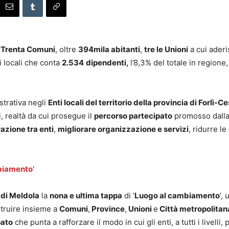
–
Trenta Comuni
, oltre
394mila abitanti
,
tre le Unioni
a cui aderis
i locali che conta
2.534
dipendenti,
l’8,3% del totale in regione
strativa negli
Enti locali del territorio della provincia di Forlì-C
i, realtà da cui prosegue il
percorso partecipato
promosso dall
azione tra enti
,
migliorare organizzazione e servizi
, ridurre le
mbiamento’
di Meldola
la
nona e ultima tappa
di ‘
Luogo al cambiamento
’,
struire insieme a
Comuni
,
Province
,
Unioni
e
Città metropolitan
pato
che punta a rafforzare il modo in cui gli enti, a tutti i livel