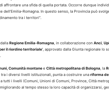
di affrontare una sfida di quella portata. Occorre dunque indivi
ce dell’Emilia-Romagna. In questo senso, la Provincia può svolg
inamento tra i territori”.
 dalla
Regione Emilia-Romagna
, in collaborazione con
Anci
,
Up
r il riordino territoriale’
, approvato dalla Giunta regionale lo s
.
omuni, Comunità montane
e
Città metropolitana di Bologna
, la
R
ra i diversi livelli istituzionali, punta a costruire una
riforma de
nti a tutti i livelli (Comuni, Unioni di Comuni, Province, Città m
 migliorando al tempo stesso la loro capacità di organizzarsi, gest