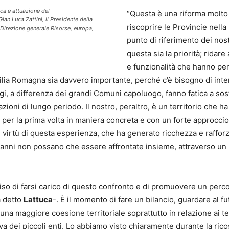
ca e attuazione del
“Questa è una riforma molto 
an Luca Zattini, il Presidente della
riscoprire le Provincie nella
 Direzione generale Risorse, europa,
punto di riferimento dei no
questa sia la priorità; ridare
e funzionalità che hanno per
ilia Romagna sia davvero importante, perché c’è bisogno di inte
oggi, a differenza dei grandi Comuni capoluogo, fanno fatica a s
i di lungo periodo. Il nostro, peraltro, è un territorio che ha 
r la prima volta in maniera concreta e con un forte approccio s
virtù di questa esperienza, che ha generato ricchezza e rafforza
i anni non possano che essere affrontate insieme, attraverso un
o di farsi carico di questo confronto e di promuovere un percorso
a detto
Lattuca
-. È il momento di fare un bilancio, guardare al fu
una maggiore coesione territoriale soprattutto in relazione ai ter
a dei piccoli enti. Lo abbiamo visto chiaramente durante la ricos