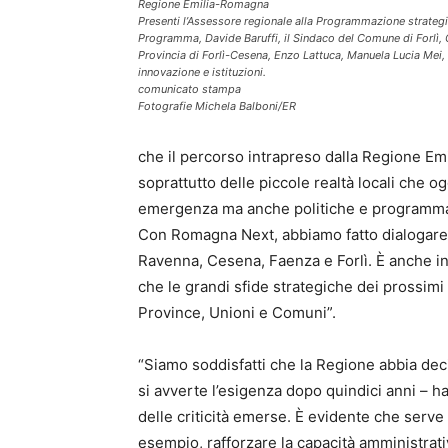
Regione Emilia-Romagna
Presenti l’Assessore regionale alla Programmazione strategi
Programma, Davide Baruffi, il Sindaco del Comune di Forlì, Gi
Provincia di Forlì-Cesena, Enzo Lattuca, Manuela Lucia Mei,
innovazione e istituzioni.
comunicato stampa
Fotografie Michela Balboni/ER
che il percorso intrapreso dalla Regione Em
soprattutto delle piccole realtà locali che 
emergenza ma anche politiche e programmazion
Con Romagna Next, abbiamo fatto dialogare pe
Ravenna, Cesena, Faenza e Forlì. È anche in 
che le grandi sfide strategiche dei prossim
Province, Unioni e Comuni”.
“Siamo soddisfatti che la Regione abbia decis
si avverte l’esigenza dopo quindici anni – h
delle criticità emerse. È evidente che serve 
esempio, rafforzare la capacità amministrativ