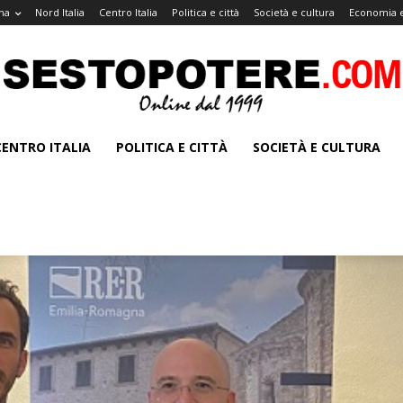
na
Nord Italia
Centro Italia
Politica e città
Società e cultura
Economia e
CENTRO ITALIA
POLITICA E CITTÀ
SOCIETÀ E CULTURA