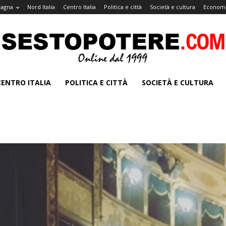
magna
Nord Italia
Centro Italia
Politica e città
Società e cultura
Economi
CENTRO ITALIA
POLITICA E CITTÀ
SOCIETÀ E CULTURA