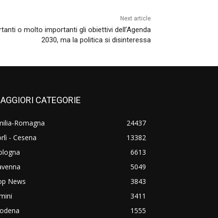
Next article
ortanti o molto importanti gli obiettivi dell’Agenda
2030, ma la politica si disinteressa
AGGIORI CATEGORIE
milia-Romagna
24437
rlì - Cesena
13382
ologna
6613
avenna
5049
op News
3843
mini
3411
odena
1555