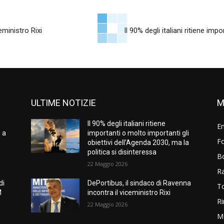
eministro Rixi
Il 90% degli italiani ritiene imp
ULTIME NOTIZIE
M
Il 90% degli italiani ritiene
E
 a
importanti o molto importanti gli
Fo
obiettivi dell’Agenda 2030, ma la
politica si disinteressa
B
22 Maggio 2026
R
di
DePortibus, il sindaco di Ravenna
T
M
incontra il viceministro Rixi
Ri
22 Maggio 2026
M