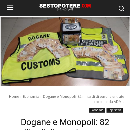
Home
Economia
Dogane e Monopoli: 82 miliardi di euro le entrate
raccolte da ADM...
Economia
Top News
Dogane e Monopoli: 82