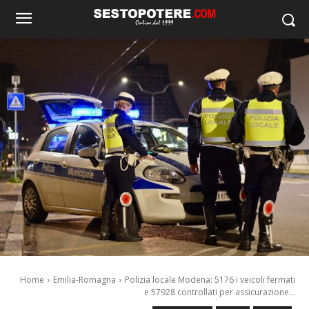
Home
Emilia-Romagna
Polizia locale Modena: 5176 i veicoli fermati
e 57928 controllati per assicurazione...