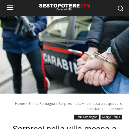
Home
Emilia-Romagna
Sorpresi nella villa messa a soqquadro:
arrestate due persone
Emilia-Romagna
Reggio Emilia
Sorpresi nella villa messa a