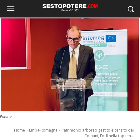
Petetta
Home
Emilia-Romagna
Patrimonio arboreo gestito e censito dai
Comuni, Forlì nella top ten...