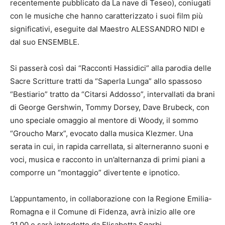
recentemente pubblicato da La nave di Teseo), coniugati
con le musiche che hanno caratterizzato i suoi film più
significativi, eseguite dal Maestro ALESSANDRO NIDI e
dal suo ENSEMBLE.
Si passerà così dai “Racconti Hassidici” alla parodia delle
Sacre Scritture tratti da “Saperla Lunga” allo spassoso
“Bestiario” tratto da “Citarsi Addosso”, intervallati da brani
di George Gershwin, Tommy Dorsey, Dave Brubeck, con
uno speciale omaggio al mentore di Woody, il sommo
“Groucho Marx”, evocato dalla musica Klezmer. Una
serata in cui, in rapida carrellata, si alterneranno suoni e
voci, musica e racconto in un’alternanza di primi piani a
comporre un “montaggio” divertente e ipnotico.
L’appuntamento, in collaborazione con la Regione Emilia-
Romagna e il Comune di Fidenza, avrà inizio alle ore
21.00 e sarà introdotto da Elisabetta Sgarbi.