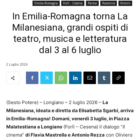
Emilia-Romagna
Forlì - Cesena
Parma
Ravenna
Rimini
In Emilia-Romagna torna La
Milanesiana, grandi ospiti di
teatro, musica e letteratura
dal 3 al 6 luglio
2 Luglio 2026
(Sesto Potere) – Longiano – 2 luglio 2026 –
La
Milanesiana, ideata e diretta da Elisabetta Sgarbi, arriva
in Emilia-Romagna!
Domani, venerdì 3 luglio, in Piazza
Malatestiana a Longiano
(Forlì – Cesena) il dialogo “
Il
cinema
”
di Flavia Mastrella e Antonio Rezza
con Oliviero