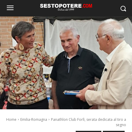
Home
Emilia-Romagna
Panathlon Club Forlì, serata dedicata al tiro a
segno