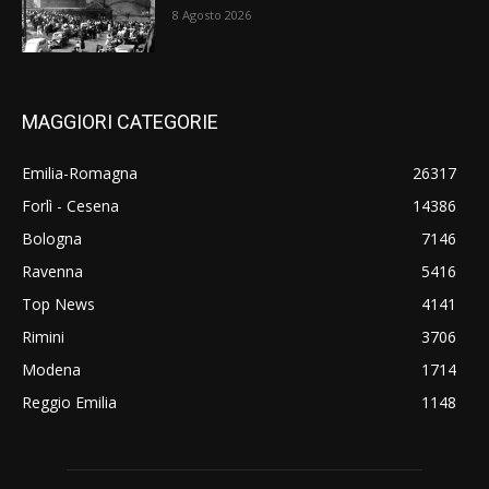
8 Agosto 2026
MAGGIORI CATEGORIE
Emilia-Romagna
26317
Forlì - Cesena
14386
Bologna
7146
Ravenna
5416
Top News
4141
Rimini
3706
Modena
1714
Reggio Emilia
1148