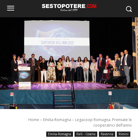
Home
Emilia-Romagna
Legacoop Romagna. Premiate le
cooperatrici dell’anno
Emilia-Romagna
Forlì - Cesena
Ravenna
Rimini