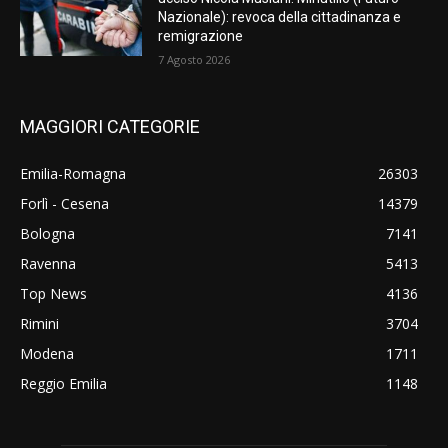
Nazionale): revoca della cittadinanza e
remigrazione
7 Agosto 2026
MAGGIORI CATEGORIE
Emilia-Romagna
26303
Forlì - Cesena
14379
Bologna
7141
Ravenna
5413
Top News
4136
Rimini
3704
Modena
1711
Reggio Emilia
1148