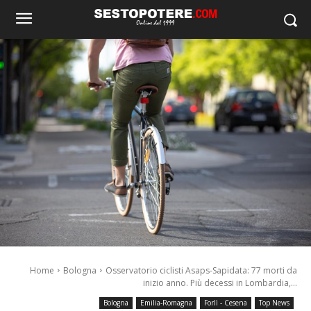
Home
Bologna
Osservatorio ciclisti Asaps-Sapidata: 77 morti da
inizio anno. Più decessi in Lombardia,...
Bologna
Emilia-Romagna
Forlì - Cesena
Top News