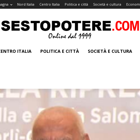
magna
Nord Italia
Centro Italia
Politica e città
Società e cultura
Economi
CENTRO ITALIA
POLITICA E CITTÀ
SOCIETÀ E CULTURA