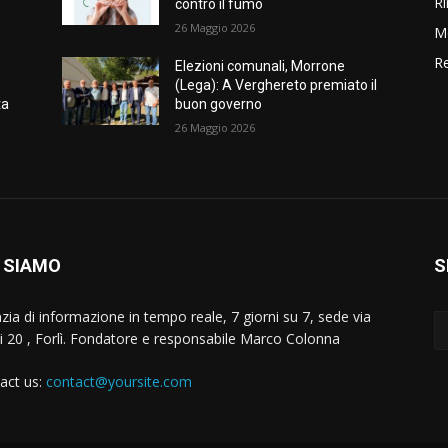
Ri
contro il fumo
26 Maggio 2026
M
Re
e
Elezioni comunali, Morrone
(Lega): A Verghereto premiato il
ta
buon governo
26 Maggio 2026
 SIAMO
S
zia di informazione in tempo reale, 7 giorni su 7, sede via
i 20 , Forlì. Fondatore e responsabile Marco Colonna
act us:
contact@yoursite.com