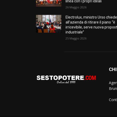
linea con i propri ideali
26 Maggio 2026
Electrolux, ministro Urso chied
all’azienda di ritirare il piano “è
irricevibile, serve nuova propos
industriale”
25 Maggio 2026
CHI
Agen
Brun
Cont