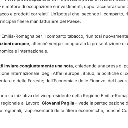
ly e motore di occupazione e investimenti, dopo l’accelerazione 
bacco e prodotti correlati’. Un’ipotesi che, secondo il comparto, 
incipali filiere manifatturiere del Paese.
’Emilia-Romagna per il comparto tabacco, riunitosi nuovamente
tuzioni europee
, affinché venga scongiurata la presentazione di 
omica e internazionale.
 di
inviare congiuntamente una nota
, chiedendo una presa di pos
zione Internazionale; degli Affari europei, il Sud, le politiche di
imentare e delle Foreste; dell’Economia e delle Finanze; del Lavoro
 anno su iniziativa del vicepresidente della Regione Emilia-Rom
 regionale al Lavoro,
Giovanni Paglia
– vede la partecipazione 
 e regionali, rappresentanti delle filiere economiche, nonché Con