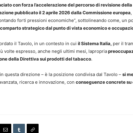
iato con forza l’accelerazione del percorso di revisione della 
tazione pubblicato il 2 aprile 2026 dalla Commissione europea
,
ffrontando forti pressioni economiche”, sottolineando come, un p
 comparto strategico dal punto di vista economico e occupazi
rdato il Tavolo, in un contesto in cui
il Sistema Italia,
per il tra
iù volte espresso, anche negli ultimi mesi, lapropria
preoccupazi
ne della Direttiva sui prodotti del tabacco
.
n questa direzione – è la posizione condivisa dal Tavolo –
si m
a avanzata, ricerca e innovazione, con
conseguenze concrete su 