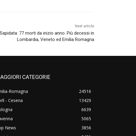
Next article
Sapidata: 77 morti da inizio anno. Più decessi in
Lombardia, Veneto ed Emilia Romagna
AGGIORI CATEGORIE
milia-Romagna
24516
rlì - Cesena
13429
ologna
6639
avenna
5065
op News
3856