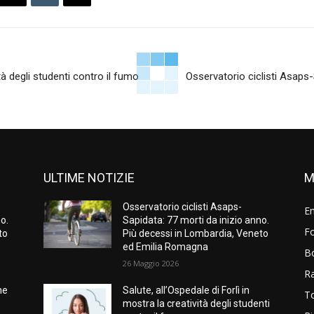
ità degli studenti contro il fumo
Osservatorio ciclisti Asaps-
ULTIME NOTIZIE
M
Osservatorio ciclisti Asaps-
E
o.
Sapidata: 77 morti da inizio anno.
Fo
to
Più decessi in Lombardia, Veneto
ed Emilia Romagna
B
26 Maggio 2026
R
ne
Salute, all’Ospedale di Forlì in
T
mostra la creatività degli studenti