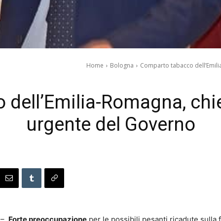
Home
Bologna
Comparto tabacco dell’Emili
dell’Emilia-Romagna, chi
urgente del Governo
6 –
Forte preoccupazione
per le possibili pesanti ricadute sulla f