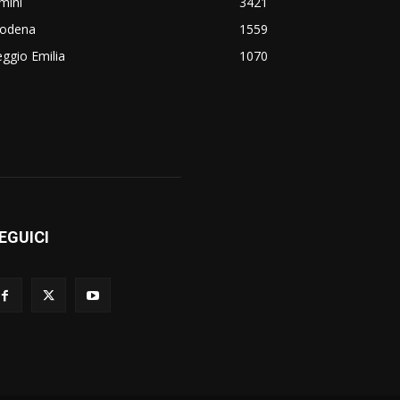
mini
3421
odena
1559
ggio Emilia
1070
EGUICI