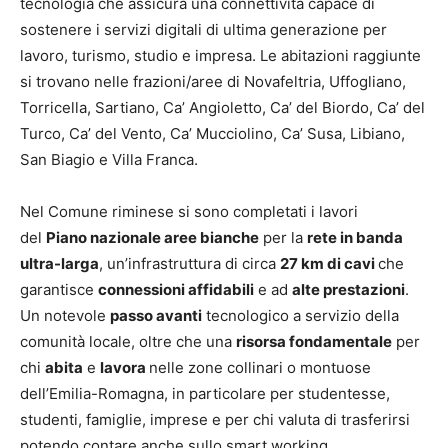
tecnologia che assicura una connettività capace di
sostenere i servizi digitali di ultima generazione per
lavoro, turismo, studio e impresa. Le abitazioni raggiunte
si trovano nelle frazioni/aree di Novafeltria, Uffogliano,
Torricella, Sartiano, Ca’ Angioletto, Ca’ del Biordo, Ca’ del
Turco, Ca’ del Vento, Ca’ Mucciolino, Ca’ Susa, Libiano,
San Biagio e Villa Franca.
Nel Comune riminese si sono completati i lavori
del
Piano nazionale aree bianche
per la
rete in banda
ultra-larga
, un’infrastruttura di circa
27 km di cavi
che
garantisce
connessioni affidabili
e ad
alte prestazioni
.
Un notevole
passo avanti
tecnologico a servizio della
comunità locale, oltre che una
risorsa fondamentale
per
chi
abita
e
lavora
nelle zone collinari o montuose
dell’Emilia-Romagna, in particolare per studentesse,
studenti, famiglie, imprese e per chi valuta di trasferirsi
potendo contare anche sullo smart working.