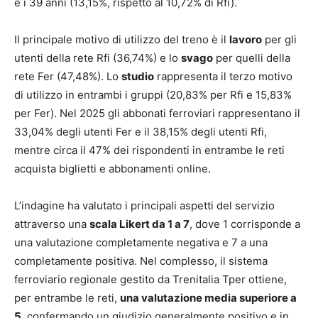
e i 39 anni (13,15%, rispetto al 10,72% di Rfi).
Il principale motivo di utilizzo del treno è il
lavoro
per gli
utenti della rete Rfi (36,74%) e lo
svago
per quelli della
rete Fer (47,48%). Lo
studio
rappresenta il terzo motivo
di utilizzo in entrambi i gruppi (20,83% per Rfi e 15,83%
per Fer). Nel 2025 gli abbonati ferroviari rappresentano il
33,04% degli utenti Fer e il 38,15% degli utenti Rfi,
mentre circa il 47% dei rispondenti in entrambe le reti
acquista biglietti e abbonamenti online.
L’indagine ha valutato i principali aspetti del servizio
attraverso una
scala Likert da 1 a 7
, dove 1 corrisponde a
una valutazione completamente negativa e 7 a una
completamente positiva. Nel complesso, il sistema
ferroviario regionale gestito da Trenitalia Tper ottiene,
per entrambe le reti,
una valutazione media superiore a
5
, confermando un giudizio generalmente positivo e in