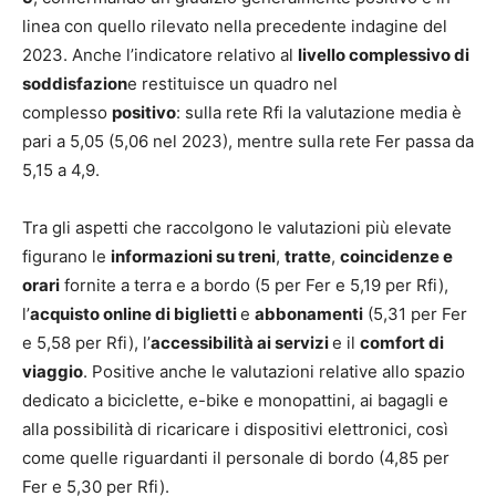
linea con quello rilevato nella precedente indagine del
2023. Anche l’indicatore relativo al
livello complessivo di
soddisfazion
e restituisce un quadro nel
complesso
positivo
: sulla rete Rfi la valutazione media è
pari a 5,05 (5,06 nel 2023), mentre sulla rete Fer passa da
5,15 a 4,9.
Tra gli aspetti che raccolgono le valutazioni più elevate
figurano le
informazioni su treni
,
tratte
,
coincidenze e
orari
fornite a terra e a bordo (5 per Fer e 5,19 per Rfi),
l’
acquisto online di biglietti
e
abbonamenti
(5,31 per Fer
e 5,58 per Rfi), l’
accessibilità ai servizi
e il
comfort di
viaggio
. Positive anche le valutazioni relative allo spazio
dedicato a biciclette, e-bike e monopattini, ai bagagli e
alla possibilità di ricaricare i dispositivi elettronici, così
come quelle riguardanti il personale di bordo (4,85 per
Fer e 5,30 per Rfi).