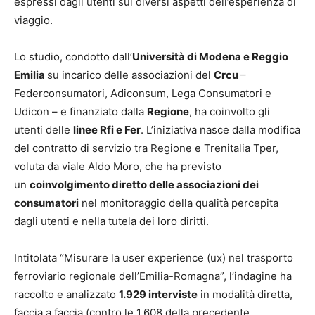
espressi dagli utenti sui diversi aspetti dell’esperienza di
viaggio.
Lo studio, condotto dall’
Università di Modena e Reggio
Emilia
su incarico delle associazioni del
Crcu
–
Federconsumatori, Adiconsum, Lega Consumatori e
Udicon – e finanziato dalla
Regione
, ha coinvolto gli
utenti delle
linee Rfi e Fer
. L’iniziativa nasce dalla modifica
del contratto di servizio tra Regione e Trenitalia Tper,
voluta da viale Aldo Moro, che ha previsto
un
coinvolgimento diretto delle associazioni dei
consumatori
nel monitoraggio della qualità percepita
dagli utenti e nella tutela dei loro diritti.
Intitolata “Misurare la user experience (ux) nel trasporto
ferroviario regionale dell’Emilia-Romagna”, l’indagine ha
raccolto e analizzato
1.929 interviste
in modalità diretta,
faccia a faccia (contro le 1.608 della precedente