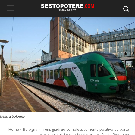
treno a bologna
Home
Bologna
Treni: giudizio complessivamente positivo da parte
delle viaggiatrici e dei viaggiatori dell'Emilia-Romagna