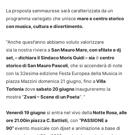
La proposta sammaurese sarà caratterizzata da un
programma variegato che unisce
mare
e
centro storico
con musica, cultura e divertimento.
“Anche quest’anno abbiamo voluto valorizzare
sia la nostra riviera a
San Mauro Mare, c
on sfilate
e
dj
set, –
dichiara il Sindaco
Moris Guidi –
sia
il
centro
storico di San Mauro Pascoli
, che si accenderà di note
con la 32esima edizione Festa Europea della Musica in
piazza Mazzini domenica 21 giugno, fino a
Villa
Torlonia
dove
sabato 20 giugno
inaugureremo la
mostra “
Zvanì – Scene di un Poeta
”. ”
Venerdì 19 giugno
si entra nel vivo della
Notte Rosa
, alle
ore 2
1
.
00
in piazza C. Battisti
,
con
“PASSIONE a
90”
evento musicale con djset e animazione a base di