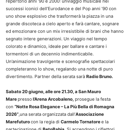
repertorio anni ‘90 e 2000: unviaggio musicale nei
successi iconici dell’Eurodance e del Pop anni ’90 con
uno show esplosivo che trasformerà la piazza in una
grande discoteca a cielo aperto e farà cantare, sognare
ed emozionare con un mix irresistibile di brani che hanno
segnato intere generazioni. Un viaggio nel tempo
colorato e dinamico, ideale per ballare e cantare i
tormentoni di un decennio indimenticabile.
Un’animazione travolgente e scenografie spettacolari
completeranno lo show, regalando una notte di puro
divertimento. Partner della serata sarà
Radio Bruno.
Sabato 2
0
giugno, alle ore 21.
3
0
, a San Mauro
Mare
presso
l’Arena Arcobaleno,
prosegue la festa
con
“Notte Rosa Elegance – La Più Bella di Romagna
2026”
,una serata organizzata dall’
Associazione
Marefuturo
con la regia di
Carmelo Tornatore
e la
partecipazione di
BetoBahia
. Si accendono i riflettori