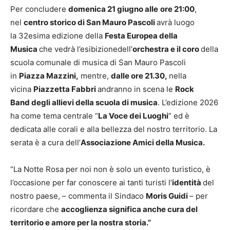
Per concludere
domenica 21 giugno a
lle
ore 21:
00
,
nel
centro storico di San Mauro Pascoli
avrà luogo
la 32esima edizione della
Festa Europea
della
Musica
che vedrà l’esibizionedell’
orchestra e il coro
della
scuola comunale di musica di San Mauro Pascoli
in
Piazza Mazzini,
mentre,
dalle ore 21.30,
nella
vicina
Piazzetta Fabbri
andranno in scena le
Rock
Band
degli allievi della scuola di musica
. L’edizione 2026
ha come tema centrale “
La Voce dei Luoghi
” ed è
dedicata alle corali e alla bellezza del nostro territorio. La
serata è a cura dell’
Associazione Amici della Musica.
“La Notte Rosa per noi non è solo un evento turistico, è
l’occasione per far conoscere ai tanti turisti l’
identità
del
nostro paese, – commenta il Sindaco
Moris Guidi
– per
ricordare che
accoglienza significa anche cura del
territorio e amore per la nostra storia.”