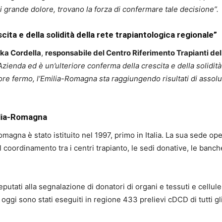
di grande dolore, trovano la forza di confermare tale decisione”.
ita e della solidità della rete trapiantologica regionale”
ika Cordella
,
responsabile del Centro Riferimento Trapianti d
Azienda ed è un’ulteriore conferma della crescita e della solidità
uore fermo, l’Emilia-Romagna sta raggiungendo risultati di assolu
ilia-Romagna
magna è stato istituito nel 1997, primo in Italia. La sua sede opera
coordinamento tra i centri trapianto, le sedi donative, le banche di
utati alla segnalazione di donatori di organi e tessuti e cellule.
 oggi sono stati eseguiti in regione 433 prelievi cDCD di tutti gl