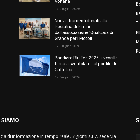
Voltana
B
17 Giugno 2026
R
Nuovi strumenti donati alla
T
Pediatria di Rimini
Ri
dall’associazione ‘Qualcosa di
Grande per i Piccoli’
M
17 Giugno 2026
Re
Bandiera Blu Fee 2026, il vessillo
torna a sventolare sul pontile di
Cattolica
17 Giugno 2026
 SIAMO
S
zia di informazione in tempo reale, 7 giorni su 7, sede via