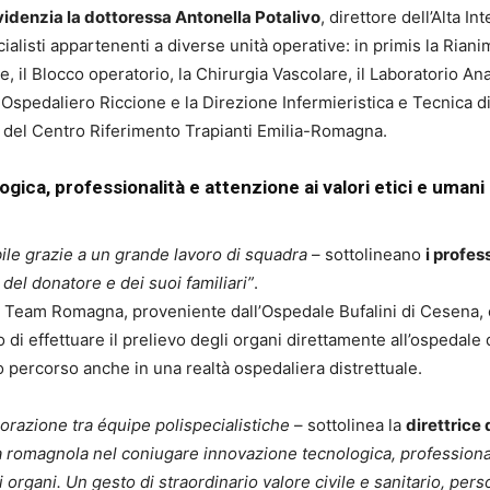
videnzia la dottoressa Antonella Potalivo
, direttore dell’Alta In
listi appartenenti a diverse unità operative: in primis la Riani
 il Blocco operatorio, la Chirurgia Vascolare, il Laboratorio Anal
 Ospedaliero Riccione e la Direzione Infermieristica e Tecnica 
del Centro Riferimento Trapianti Emilia-Romagna.
gica, professionalità e attenzione ai valori etici e uman
bile grazie a un grande lavoro di squadra
– sottolineano
i profes
 del donatore e dei suoi familiari”
.
 Team Romagna, proveniente dall’Ospedale Bufalini di Cesena, c
di effettuare il prelievo degli organi direttamente all’ospedale
percorso anche in una realtà ospedaliera distrettuale.
borazione tra équipe polispecialistiche
– sottolinea la
direttrice 
ria romagnola nel coniugare innovazione tecnologica, professional
organi. Un gesto di straordinario valore civile e sanitario, per