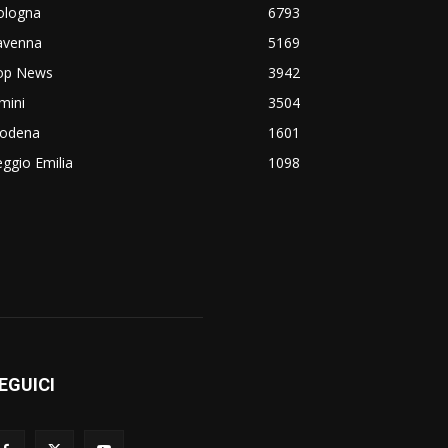
ologna
6793
avenna
5169
op News
3942
mini
3504
odena
1601
ggio Emilia
1098
EGUICI