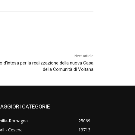
Next article
lo d’intesa per la realizzazione della nuova Casa
della Comunità di Voltana
AGGIORI CATEGORIE
milia-Romagna
25069
rlì - Cesena
13713