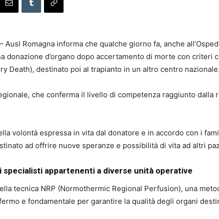
– Ausl Romagna informa che qualche giorno fa, anche all’Ospedal
na donazione d’organo dopo accertamento di morte con criteri ca
y Death), destinato poi al trapianto in un altro centro nazionale
e regionale, che conferma il livello di competenza raggiunto dall
ella volontà espressa in vita dal donatore e in accordo con i fami
nato ad offrire nuove speranze e possibilità di vita ad altri pazie
specialisti appartenenti a diverse unità operative
o della tecnica NRP (Normothermic Regional Perfusion), una metod
fermo e fondamentale per garantire la qualità degli organi destina