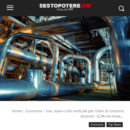
Home
Economia
Iran, maxi-crollo verticale per i beni di consumo
durevoli: -4,2% nel mese,...
Economia
Top News