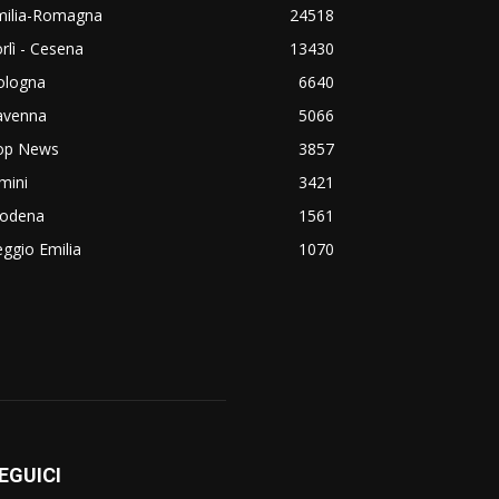
milia-Romagna
24518
rlì - Cesena
13430
ologna
6640
avenna
5066
op News
3857
mini
3421
odena
1561
ggio Emilia
1070
EGUICI