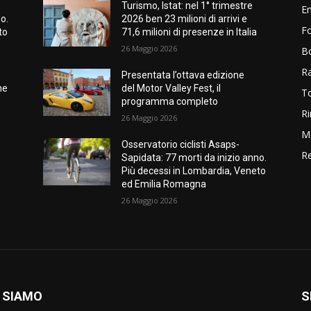
Turismo, Istat: nel 1° trimestre
E
o.
2026 ben 23 milioni di arrivi e
Fo
to
71,6 milioni di presenze in Italia
26 Maggio 2026
B
R
Presentata l’ottava edizione
ne
del Motor Valley Fest, il
T
programma completo
Ri
26 Maggio 2026
M
Osservatorio ciclisti Asaps-
Re
Sapidata: 77 morti da inizio anno.
Più decessi in Lombardia, Veneto
ed Emilia Romagna
26 Maggio 2026
 SIAMO
S