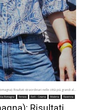
magna): Risultati straordinari nelle città più grandi al...
ilia-Romagna
Ferrara
Forlì - Cesena
Modena
Ravenna
agna): Risultati