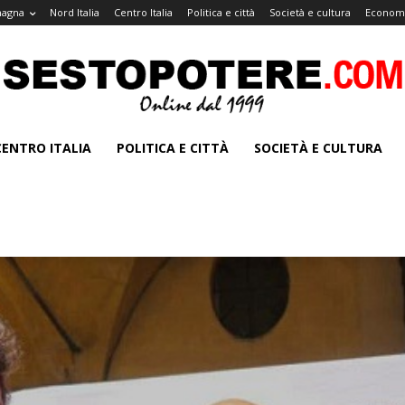
magna
Nord Italia
Centro Italia
Politica e città
Società e cultura
Economi
CENTRO ITALIA
POLITICA E CITTÀ
SOCIETÀ E CULTURA