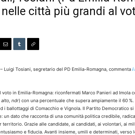
 nelle città più grandi al vo
 – Luigi Tosiani, segretario del PD Emilia-Romagna, commenta
i
di al voto in Emilia-Romagna: riconfermati Marco Panieri ad Imola
 alto, ndr
) con una percentuale che supera ampiamente il 60 %. A
d i ballottaggi di Comacchio e Vignola. Il Partito Democratico si
che: un dato che racconta di una comunità politica credibile, radi
 territorio. Grazie alle candidate, ai candidati, ai volontari, ai m
tusiasmo e fiducia. Avanti insieme, umili e determinati, verso le