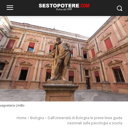
segreteria UniBo
Home
Bologna
Dall’Università di Bologna le prime linee guida
nazionali sulla psicologia a scuola