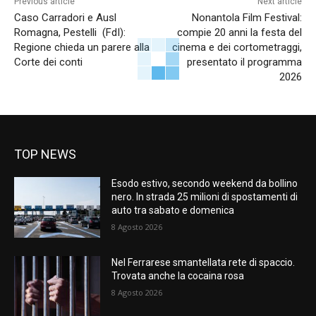
Previous article
Next article
Caso Carradori e Ausl
Nonantola Film Festival:
Romagna, Pestelli (FdI):
compie 20 anni la festa del
Regione chieda un parere alla
cinema e dei cortometraggi,
Corte dei conti
presentato il programma
2026
TOP NEWS
Esodo estivo, secondo weekend da bollino
nero. In strada 25 milioni di spostamenti di
auto tra sabato e domenica
8 Agosto 2026
Nel Ferrarese smantellata rete di spaccio.
Trovata anche la cocaina rosa
8 Agosto 2026