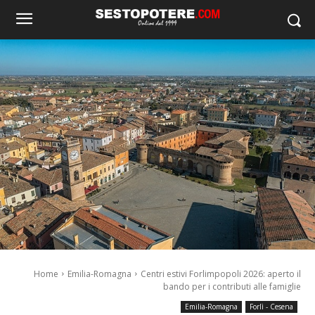
Home
Emilia-Romagna
Centri estivi Forlimpopoli 2026: aperto il
bando per i contributi alle famiglie
Emilia-Romagna
Forlì - Cesena