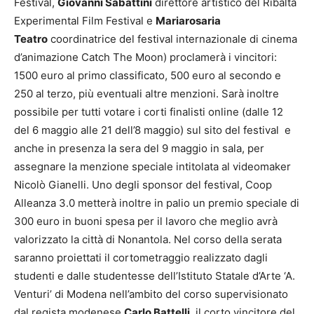
Festival,
Giovanni Sabattini
direttore artistico del Ribalta
Experimental Film Festival e
Mariarosaria
Teatro
coordinatrice del festival internazionale di cinema
d’animazione Catch The Moon) proclamerà i vincitori:
1500 euro al primo classificato, 500 euro al secondo e
250 al terzo, più eventuali altre menzioni. Sarà inoltre
possibile per tutti votare i corti finalisti online (dalle 12
del 6 maggio alle 21 dell’8 maggio) sul sito del festival e
anche in presenza la sera del 9 maggio in sala, per
assegnare la menzione speciale intitolata al videomaker
Nicolò Gianelli. Uno degli sponsor del festival, Coop
Alleanza 3.0 metterà inoltre in palio un premio speciale di
300 euro in buoni spesa per il lavoro che meglio avrà
valorizzato la città di Nonantola. Nel corso della serata
saranno proiettati il cortometraggio realizzato dagli
studenti e dalle studentesse dell’Istituto Statale d’Arte ‘A.
Venturi’ di Modena nell’ambito del corso supervisionato
dal regista modenese
Carlo Battelli
, il corto vincitore del