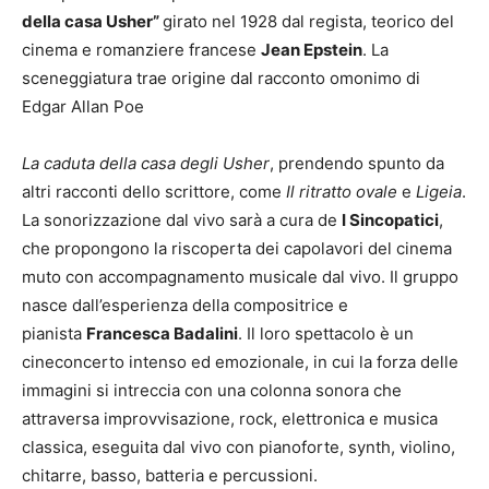
della casa Usher”
girato nel 1928 dal regista, teorico del
cinema e romanziere francese
Jean Epstein
. La
sceneggiatura trae origine dal racconto omonimo di
Edgar Allan Poe
La caduta della casa degli Usher
, prendendo spunto da
altri racconti dello scrittore, come
Il ritratto ovale
e
Ligeia
.
La sonorizzazione dal vivo sarà a cura de
I Sincopatici
,
che propongono la riscoperta dei capolavori del cinema
muto con accom­pagnamento musicale dal vivo. Il gruppo
nasce dall’esperienza della compositrice e
pianista
Francesca Badalini
. Il loro spettacolo è un
cineconcerto intenso ed emozionale, in cui la forza delle
immagini si intreccia con una colonna sonora che
attraversa improvvisazione, rock, elettro­nica e musica
classica, eseguita dal vivo con pianoforte, synth, violino,
chitarre, basso, batteria e percussioni.