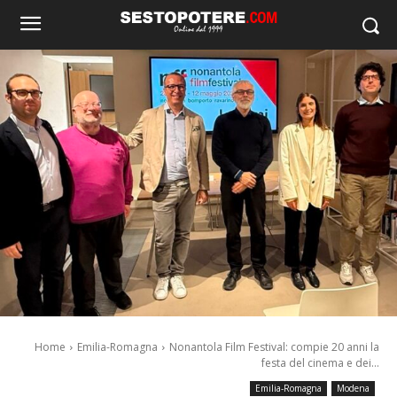
Home
Emilia-Romagna
Nonantola Film Festival: compie 20 anni la
festa del cinema e dei...
Emilia-Romagna
Modena