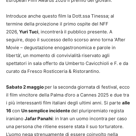
European Film Awards 2026 il premio dei giovani.
Introduce anche questo film la Dott.ssa Tinessa; al
termine della proiezione il primo ospite del NFF
2026,
Yuri Tuci
, incontrerà il pubblico presente. A
seguire, dopo il successo dello scorso anno torna ‘After
Movie – degustazione enogastronomica e parole in
libertà’, un momento di convivialità riservato agli
spettatori in sala offerto da Umberto Cavicchioli e F. e da
curato da Fresco Rosticceria & Ristorantino.
Sabato 2 maggio
per la seconda giornata di festival, ecco
il film vincitore della Palma d’oro a Cannes 2025 e due tra
i più interessanti film italiani degli ultimi anni. Si parte
alle
16
con
Un semplice incidente
del pluripremiato regista
iraniano
Jafar Panahi
: in Iran un uomo incontra per caso
una persona che ritiene essere stata il suo torturatore.
L’uomo nega strenuamente di essere coinvolto nella