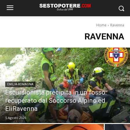
Home
Ravenna
RAVENNA
EMILIA-ROMAGNA
Escursionista precipita in un fosso:
recuperato dal Soccorso Alpino ed
EliRavenna
5 Agosto 2026