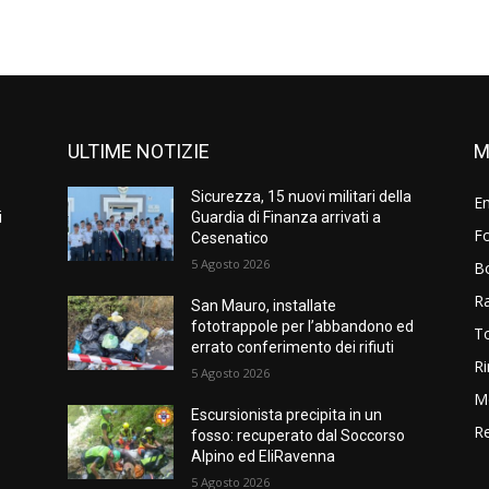
ULTIME NOTIZIE
M
Sicurezza, 15 nuovi militari della
E
i
Guardia di Finanza arrivati a
Fo
Cesenatico
5 Agosto 2026
B
R
San Mauro, installate
fototrappole per l’abbandono ed
T
errato conferimento dei rifiuti
Ri
5 Agosto 2026
M
Escursionista precipita in un
Re
fosso: recuperato dal Soccorso
Alpino ed EliRavenna
5 Agosto 2026