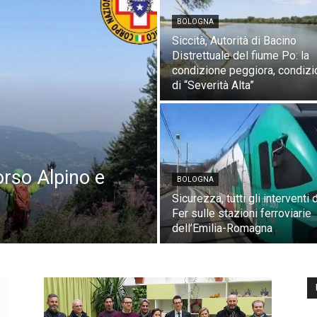
BOLOGNA
Siccità, Autorità di Bacino
Distrettuale del fiume Po: la
condizione peggiora, condiz
di “Severità Alta”
orso Alpino e
BOLOGNA
Sicurezza, tutti gli interventi d
Fer sulle stazioni ferroviarie
dell’Emilia-Romagna