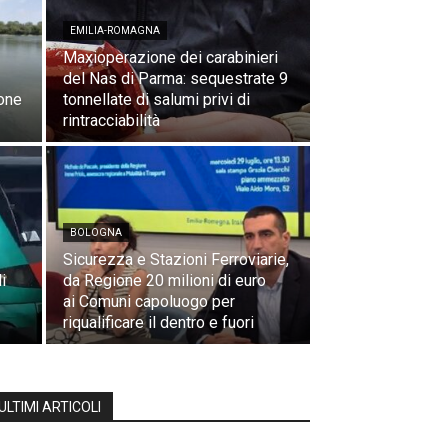
EMILIA-ROMAGNA
Maxioperazione dei carabinieri
del Nas di Parma: sequestrate 9
ione
tonnellate di salumi privi di
rintracciabilità
BOLOGNA
Sicurezza e Stazioni Ferroviarie,
i
da Regione 20 milioni di euro
ai Comuni capoluogo per
riqualificare il dentro e fuori
ULTIMI ARTICOLI