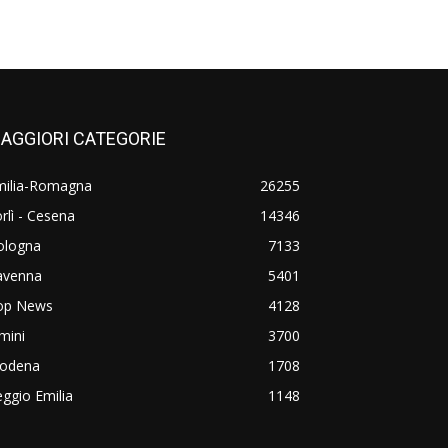
AGGIORI CATEGORIE
milia-Romagna
26255
rlì - Cesena
14346
ologna
7133
avenna
5401
op News
4128
mini
3700
odena
1708
ggio Emilia
1148