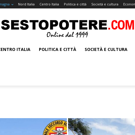
omagna
Nord Italia
Centro Italia
Politica e città
Società e cultura
Econom
CENTRO ITALIA
POLITICA E CITTÀ
SOCIETÀ E CULTURA