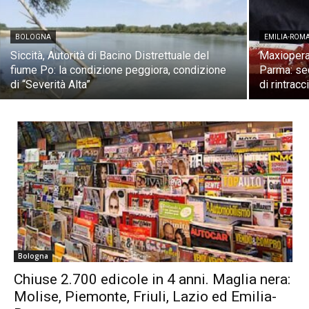
BOLOGNA
EMILIA-ROM
Siccità, Autorità di Bacino Distrettuale del
Maxioperaz
fiume Po: la condizione peggiora, condizione
Parma: seq
di “Severità Alta”
di rintracc
Bologna
Chiuse 2.700 edicole in 4 anni. Maglia nera:
Molise, Piemonte, Friuli, Lazio ed Emilia-