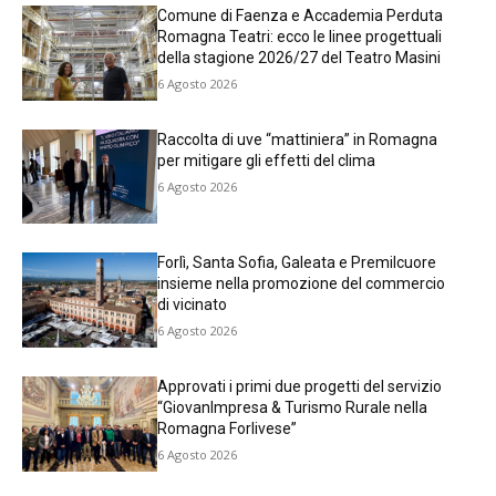
Comune di Faenza e Accademia Perduta
Romagna Teatri: ecco le linee progettuali
della stagione 2026/27 del Teatro Masini
6 Agosto 2026
Raccolta di uve “mattiniera” in Romagna
per mitigare gli effetti del clima
6 Agosto 2026
Forlì, Santa Sofia, Galeata e Premilcuore
insieme nella promozione del commercio
di vicinato
6 Agosto 2026
Approvati i primi due progetti del servizio
“GiovanImpresa & Turismo Rurale nella
Romagna Forlivese”
6 Agosto 2026