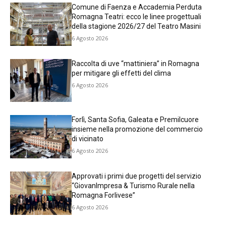
Comune di Faenza e Accademia Perduta
Romagna Teatri: ecco le linee progettuali
della stagione 2026/27 del Teatro Masini
6 Agosto 2026
Raccolta di uve “mattiniera” in Romagna
per mitigare gli effetti del clima
6 Agosto 2026
Forlì, Santa Sofia, Galeata e Premilcuore
insieme nella promozione del commercio
di vicinato
6 Agosto 2026
Approvati i primi due progetti del servizio
“GiovanImpresa & Turismo Rurale nella
Romagna Forlivese”
6 Agosto 2026