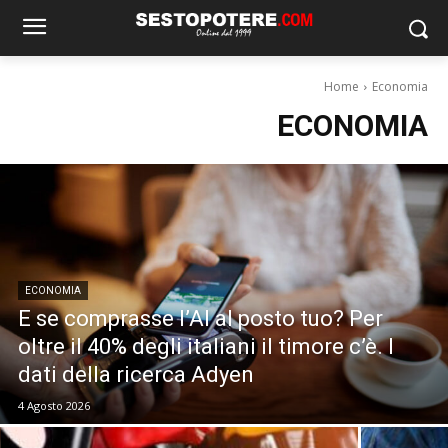
Home
Economia
ECONOMIA
ECONOMIA
E se comprasse l’AI al posto tuo? Per
oltre il 40% degli italiani il timore c’è. I
dati della ricerca Adyen
4 Agosto 2026