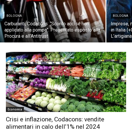
BOLOGNA
BOLOGNA
Carburanti, Codacons: “Sconto accise non
Imprese, n
applicato alla pompa”. Presentato esposto alla
in Italia 
Procura e all’Antitrust
L’artigian
Economia
Crisi e inflazione, Codacons: vendite
alimentari in calo dell’1% nel 2024