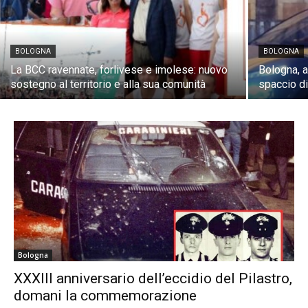
BOLOGNA
BOLOGNA
La BCC ravennate, forlivese e imolese: nuovo
Bologna, a
sostegno al territorio e alla sua comunità
spaccio di
Bologna
XXXIII anniversario dell’eccidio del Pilastro,
domani la commemorazione