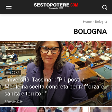
Home
Bologna
BOLOGNA
BOLOGNA
Università, Tassinari: “Più posti a
Medicina scelta concreta per rafforzare
sanità e territori”
7 Agosto 2026